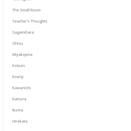
The Small Room
Teacher's Thoughts
Sagamihara
Ohtsu
Miyakojima
Kotoen
Koenji
Kawanishi
Katsura
Ikoma
Hirakata