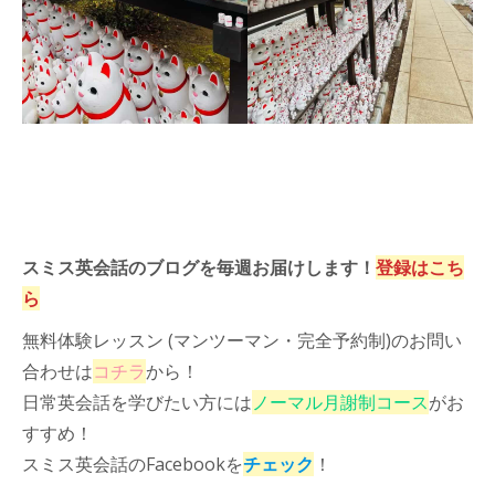
スミス英会話のブログを毎週お届けします！
登録はこち
ら
無料体験レッスン (マンツーマン・完全予約制)のお問い
合わせは
コチラ
から！
日常英会話を学びたい方には
ノーマル月謝制コース
がお
すすめ！
スミス英会話のFacebookを
チェック
！