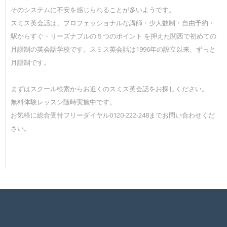
そのシステムに不安を感じられることが多いようです。
スミス英会話は、プロフェッショナルな講師・少人数制・自由予約・
駅からすぐ・リーズナブルの５つのポイント を押えた関西で初めての
月謝制の英会話学校です。スミス英会話は1996年の設立以来、ずっと
月謝制です。
まずはスクール検索からお近くのスミス英会話をお探しください。
無料体験レッスン随時実施中です。
お気軽に総合受付フリーダイヤル0120-222-248までお問い合わせくだ
さい。