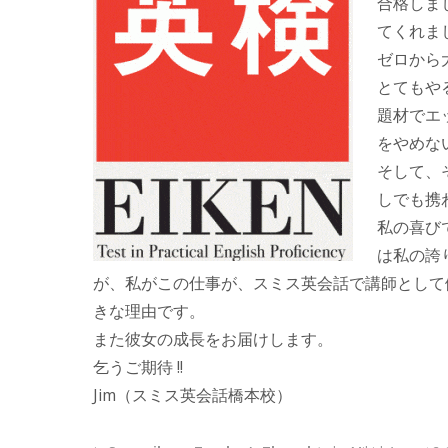
合格しま
てくれま
ゼロから
とてもや
題材でエ
をやめな
そして、
しでも携
私の喜び
は私の誇
が、私がこの仕事が、スミス英会話で講師として
きな理由です。
また彼女の成長をお届けします。
乞うご期待 !!
Jim（
スミス英会話橋本校
）