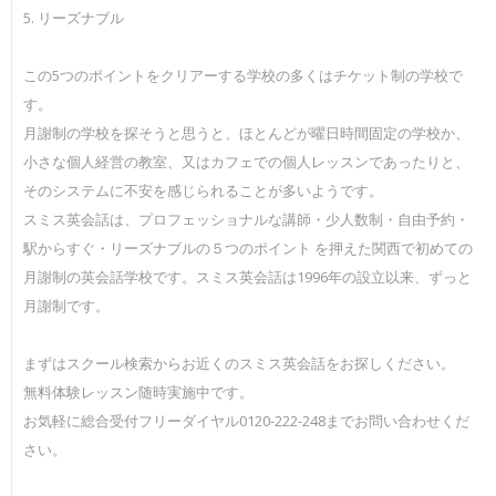
5. リーズナブル
この5つのポイントをクリアーする学校の多くはチケット制の学校で
す。
月謝制の学校を探そうと思うと、ほとんどが曜日時間固定の学校か、
小さな個人経営の教室、又はカフェでの個人レッスンであったりと、
そのシステムに不安を感じられることが多いようです。
スミス英会話は、プロフェッショナルな講師・少人数制・自由予約・
駅からすぐ・リーズナブルの５つのポイント を押えた関西で初めての
月謝制の英会話学校です。スミス英会話は1996年の設立以来、ずっと
月謝制です。
まずはスクール検索からお近くのスミス英会話をお探しください。
無料体験レッスン随時実施中です。
お気軽に総合受付フリーダイヤル0120-222-248までお問い合わせくだ
さい。