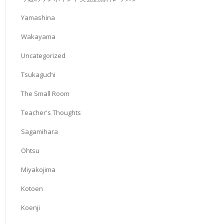
Yamashina
Wakayama
Uncategorized
Tsukaguchi
The Small Room
Teacher's Thoughts
Sagamihara
Ohtsu
Miyakojima
Kotoen
Koenji