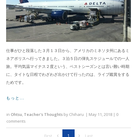
仕事がひと段落した３月１３日から、アメリカのミネソタ州にあるミ
ネアポリスへ行ってきました。３泊５日の弾丸スケジュールでの一人
旅。平均気温マイナス２度という、ベストシーズンとは言い難い時期
に、タイトな日程でわざわざ出かけて行ったのは、ライブ鑑賞をする
ためです。
もっと...
in
Ohtsu
,
Teacher's Thoughts
by
Chiharu
|
May 11, 2018
|
0
comments
1
First
Last