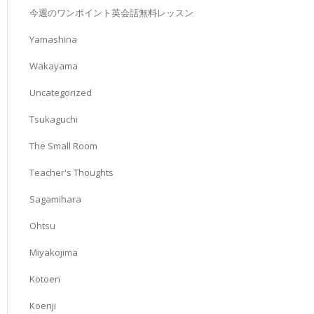
今週のワンポイント英会話無料レッスン
Yamashina
Wakayama
Uncategorized
Tsukaguchi
The Small Room
Teacher's Thoughts
Sagamihara
Ohtsu
Miyakojima
Kotoen
Koenji