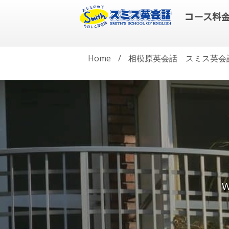
コース料
Home
/
相模原英会話 スミス英会
W