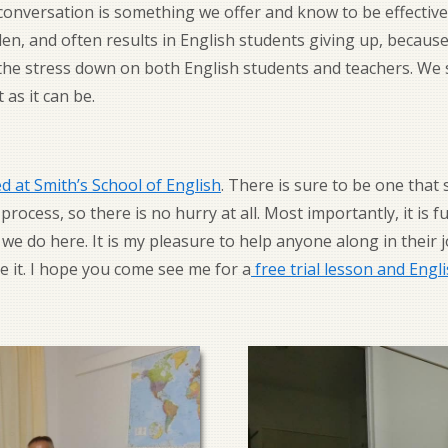
 conversation is something we offer and know to be effectiv
en, and often results in English students giving up, because 
he stress down on both English students and teachers. We s
 as it can be.
d at Smith’s School of English
. There is sure to be one that
process, so there is no hurry at all. Most importantly, it is fun
we do here. It is my pleasure to help anyone along in their j
ve it. I hope you come see me for a
free trial lesson and Engli