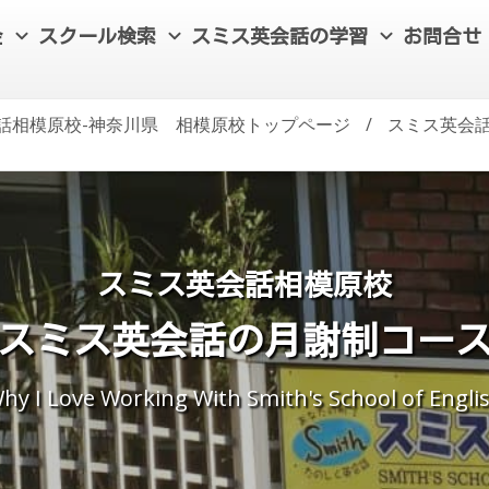
金
スクール検索
スミス英会話の学習
お問合せ
話相模原校-神奈川県 相模原校トップページ
/
スミス英会話
スミス英会話相模原校
スミス英会話の月謝制コー
hy I Love Working With Smith's School of Engli