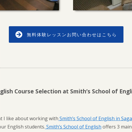
無料体験レッスンお問い合わせはこちら
glish Course Selection at Smith’s School of Engl
t I like about working with
Smith’s School of English in Sag
 our English students.
Smith’s School of English
offers 3 main