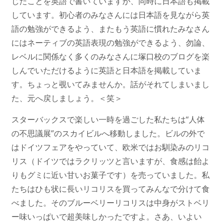
じたことを英語で書いていますが、同時に日本語も掲載
しています。初心者のみなさんには日本語を見ながら英
語の勉強ができるよう、またもう英語に慣れたみなさん
にはネーティブの英語表現の勉強ができるよう、勿論、
レベルに関係なく多くのみなさんに塚口校のブログを楽
しんでいただけるように英語と日本語を掲載していま
す。ちょっと覗いてみませんか。話がそれてしまいまし
た、元へ戻しましょう。＜笑＞
スターバックスで楽しい一時を過ごした私たちは“人体
の不思議展”のスカイビルへ移動しました。ビルの外で
はドイツフェアをやっていて、欧米ではお馴染みのリコ
リス（ドイツではラクリッツと言いますが、食感は飴よ
りもグミに近い甘いお菓子です）を売っていました。私
たちはひも状に長いリコリスを買ってみんなで分けて食
べました。そのブルーベリーリコリスは中身がストベリ
ー味いっぱいで超美味しかったですよ。さあ、いよい