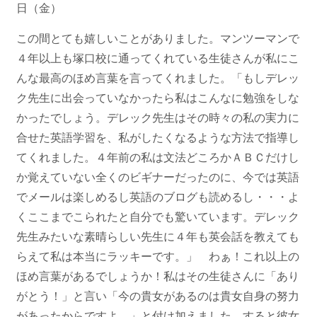
日（金）
この間とても嬉しいことがありました。マンツーマンで
４年以上も塚口校に通ってくれている生徒さんが私にこ
んな最高のほめ言葉を言ってくれました。「もしデレッ
ク先生に出会っていなかったら私はこんなに勉強をしな
かったでしょう。デレック先生はその時々の私の実力に
合せた英語学習を、私がしたくなるような方法で指導し
てくれました。４年前の私は文法どころかＡＢＣだけし
か覚えていない全くのビギナーだったのに、今では英語
でメールは楽しめるし英語のブログも読めるし・・・よ
くここまでこられたと自分でも驚いています。デレック
先生みたいな素晴らしい先生に４年も英会話を教えても
らえて私は本当にラッキーです。」 わぁ！これ以上の
ほめ言葉があるでしょうか！私はその生徒さんに「あり
がとう！」と言い「今の貴女があるのは貴女自身の努力
があったからですよ。」と付け加えました。すると彼女