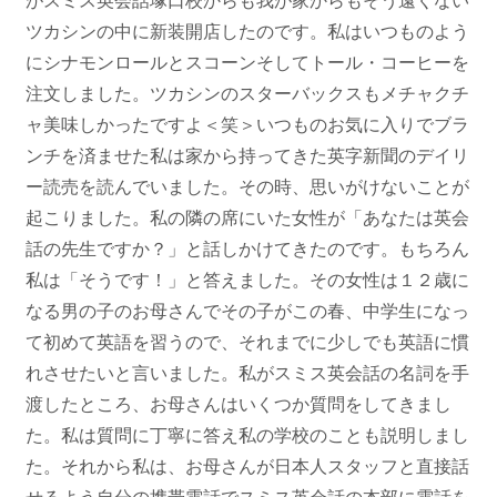
がスミス英会話塚口校からも我が家からもそう遠くない
ツカシンの中に新装開店したのです。私はいつものよう
にシナモンロールとスコーンそしてトール・コーヒーを
注文しました。ツカシンのスターバックスもメチャクチ
ャ美味しかったですよ＜笑＞いつものお気に入りでブラ
ンチを済ませた私は家から持ってきた英字新聞のデイリ
ー読売を読んでいました。その時、思いがけないことが
起こりました。私の隣の席にいた女性が「あなたは英会
話の先生ですか？」と話しかけてきたのです。もちろん
私は「そうです！」と答えました。その女性は１２歳に
なる男の子のお母さんでその子がこの春、中学生になっ
て初めて英語を習うので、それまでに少しでも英語に慣
れさせたいと言いました。私がスミス英会話の名詞を手
渡したところ、お母さんはいくつか質問をしてきまし
た。私は質問に丁寧に答え私の学校のことも説明しまし
た。それから私は、お母さんが日本人スタッフと直接話