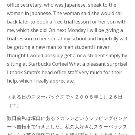
office secretary, who was Japanese, speak to the
woman in Japanese. The woman said she would call
back later to book a free trial lesson for her son with
me, which she did! On next Monday I will be giving a
trial lesson to her son at my school and hopefully will
be getting a new man to man student! I never
thought I would possibly get a new student simply by
sitting at Starbucks Coffee! What a pleasant surprise!
I thank Smith’s head office staff very much for their
help, which I really appreciate.
＜ある日のスターバックスで＞２００８年１月２６日
（土）
数日前私は塚口にあるツカシンというシッピングセンタ
ーへ自転車で行きました。私の大好きなスターバックス