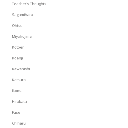
Teacher's Thoughts
Sagamihara
Ohtsu
Miyakojima
Kotoen
Koenji
Kawanishi
Katsura
Ikoma
Hirakata
Fuse
Chiharu