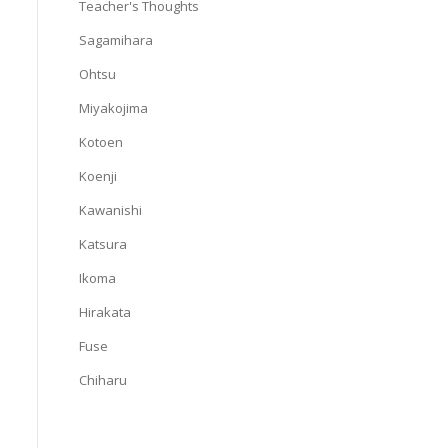
Teacher's Thoughts
Sagamihara
Ohtsu
Miyakojima
Kotoen
Koenji
Kawanishi
Katsura
Ikoma
Hirakata
Fuse
Chiharu