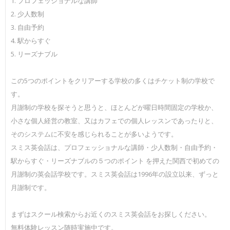
1. プロフェッショナルな講師
2. 少人数制
3. 自由予約
4. 駅からすぐ
5. リーズナブル
この5つのポイントをクリアーする学校の多くはチケット制の学校で
す。
月謝制の学校を探そうと思うと、ほとんどが曜日時間固定の学校か、
小さな個人経営の教室、又はカフェでの個人レッスンであったりと、
そのシステムに不安を感じられることが多いようです。
スミス英会話は、プロフェッショナルな講師・少人数制・自由予約・
駅からすぐ・リーズナブルの５つのポイント を押えた関西で初めての
月謝制の英会話学校です。スミス英会話は1996年の設立以来、ずっと
月謝制です。
まずはスクール検索からお近くのスミス英会話をお探しください。
無料体験レッスン随時実施中です。