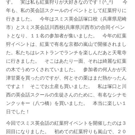
す。 実は私も紅葉狩りが大好きなのです！(^_^) 今
年も、私の英会話スクールのイベントとして紅葉狩りに
行きました。 今年はスミス英会話塚口校（兵庫県尼崎
市）とスミス英会話川西校(兵庫県川西市)の合同イベン
トとなり、１１名の参加者が集いました。 今年の紅葉
狩イベントは、紅葉で有名な
京都の嵐山
で開催されまし
た。
私たちはレストランでランチを楽しんだあと天竜寺
に行きました。 そこはあたり一面、それは綺麗な紅葉
の木でうめつくされていました。 参加者の何人かが天
津甘栗を買ったのですが、何とその栗はまだ熱かったん
ですよ！ そこでお土産も買いました。 私は塚口と川
西の英会話スクールの生徒さんのために、有名なシナモ
ンクッキー（
八つ橋
）を買いました。 本当に楽しい１
日でした！
今回でスミス英会話の紅葉狩イベントを開催したのは３
回目になりました。 初めての紅葉狩りも嵐山で、２０