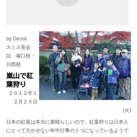
by Derek
スミス英会
話 塚口校・
川西校
嵐山で紅
葉狩り
２０１２年１
２月２５日
(火)
日本の紅葉は本当に素晴らしいので、
紅葉
狩りは日本人
にとって欠かせない年中行事の１つになっているようで