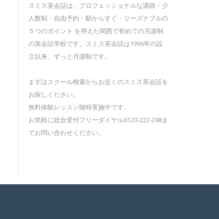
スミス英会話は、プロフェッショナルな講師・少
人数制・自由予約・駅からすぐ・リーズナブルの
５つのポイント を押えた関西で初めての月謝制
の英会話学校です。スミス英会話は1996年の設
立以来、ずっと月謝制です。
まずはスクール検索からお近くのスミス英会話を
お探しください。
無料体験レッスン随時実施中です。
お気軽に総合受付フリーダイヤル0120-222-248ま
でお問い合わせください。