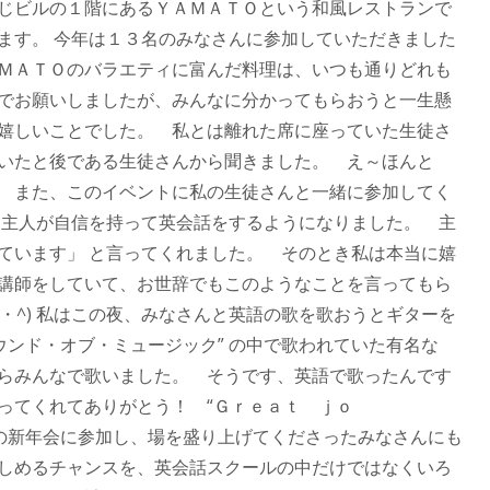
じビルの１階にあるＹＡＭＡＴＯという和風レストランで
ます。 今年は１３名のみなさんに参加していただきました
ＭＡＴＯのバラエティに富んだ料理は、いつも通りどれも
でお願いしましたが、みんなに分かってもらおうと一生懸
嬉しいことでした。 私とは離れた席に座っていた生徒さ
いたと後である生徒さんから聞きました。 え～ほんと
 また、このイベントに私の生徒さんと一緒に参加してく
、主人が自信を持って英会話をするようになりました。 主
ています」 と言ってくれました。 そのとき私は本当に嬉
講師をしていて、お世辞でもこのようなことを言ってもら
(^・^) 私はこの夜、みなさんと英語の歌を歌おうとギターを
ウンド・オブ・ミュージック” の中で歌われていた有名な
からみんなで歌いました。 そうです、英語で歌ったんです
ってくれてありがとう！ “Ｇｒｅａｔ ｊｏ
会に参加し、場を盛り上げてくださったみなさんにも
しめるチャンスを、英会話スクールの中だけではなくいろ