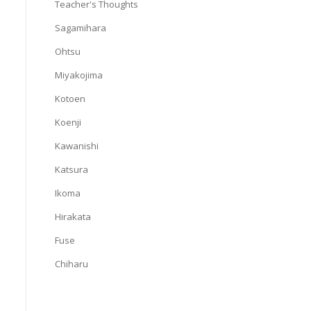
Teacher's Thoughts
Sagamihara
Ohtsu
Miyakojima
Kotoen
Koenji
Kawanishi
Katsura
Ikoma
Hirakata
Fuse
Chiharu