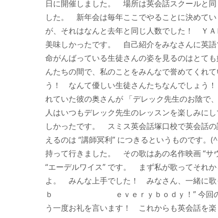
日に開催しました。 場所は英会話スクールと同
した。 新年会は毎年ここでやることに決めてい
が、それはなんと去年と同じ人数でした！ ＹＡ
美味しかったです。 自己紹介をみなさんに英語
命がんばっている生徒さんの姿を見るのはとても
んたちの間で、私のことをみんなで誉めてくれて
う！ なんて優しい生徒さんたちなんでしょう！
れていた彼の奥さんが 「デレック先生のお陰で
人はいつもデレック先生のレッスンを楽しみにし
しかったです。 スミス英会話塚口校で英会話の
えるのは “講師冥利” につきるというものです。
持って行きました。 その歌はあの名作映画 “サ
“エーデルワイス” です。 まず私が歌ってそれ
よ。 みんな上手でした！ みなさん、一緒に歌
ｂ ｅｖｅｒｙｂｏｄｙ！” 今回の新年
う一度お礼を言います！ これからも英会話を楽