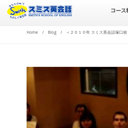
コース
Home
/
Blog
/
＜２０１０年 スミス英会話塚口校